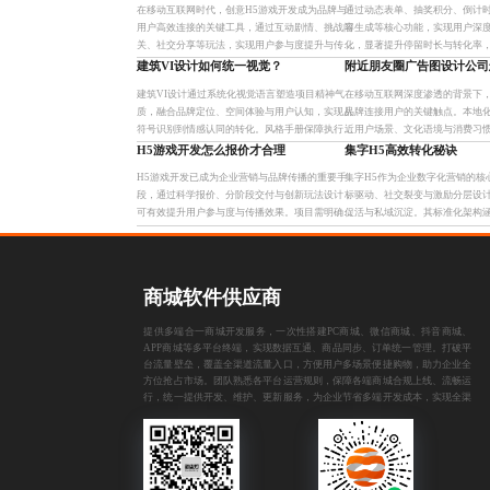
在移动互联网时代，创意H5游戏开发成为品牌与
通过动态表单、抽奖积分、倒计
用户高效连接的关键工具，通过互动剧情、挑战闯
容生成等核心功能，实现用户深
关、社交分享等玩法，实现用户参与度提升与传播
化，显著提升停留时长与转化率
裂变。其核心在于精准洞察用户心理，结合品牌调
板化开发流程，助力品牌精准触
建筑VI设计如何统一视觉？
附近朋友圈广告图设计公司
性设计可执行、可传播的轻
长效增长。
建筑VI设计通过系统化视觉语言塑造项目精神气
在移动互联网深度渗透的背景下
质，融合品牌定位、空间体验与用户认知，实现从
品牌连接用户的关键触点。本地
符号识别到情感认同的转化。风格手册保障执行统
近用户场景、文化语境与消费习
一，复合型视觉表达拓展数字交互场景，提升辨识
升广告情感共鸣与转化率。具备
H5游戏开发怎么报价才合理
集字H5高效转化秘诀
度与城市美学价值。
制化解决方案的本地团队，
H5游戏开发已成为企业营销与品牌传播的重要手
集字H5作为企业数字化营销的核
段，通过科学报价、分阶段交付与创新玩法设计，
标驱动、社交裂变与激励分层设
可有效提升用户参与度与传播效果。项目需明确目
促活与私域沉淀。其标准化架构
标、控制功能边界，并融入裂变分享、积分兑换等
则清晰度、激励分层与社交链路
机制，实现低投入高回报。
化率与用户留存，助力品牌
商城软件供应商
提供多端合一商城开发服务，一次性搭建PC商城、微信商城、抖音商城、
APP商城等多平台终端，实现数据互通、商品同步、订单统一管理。打破平
台流量壁垒，覆盖全渠道流量入口，方便用户多场景便捷购物，助力企业全
方位抢占市场。团队熟悉各平台运营规则，保障各端商城合规上线、流畅运
行，统一提供开发、维护、更新服务，为企业节省多端开发成本，实现全渠
道电商布局，提升品牌覆盖范围与经营效益。