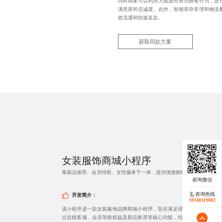
同时商家可以利用大数据分析消费者行为，进
满意度和忠诚度。此外，智能库存管理和物流
效流通和快速送达。
获取同款方案
女装服饰商城小程序
集新品推荐、会员特权、女性服务于一体，提供便捷购物体验
咨询热线
咨询热线
开发简介：
17723342546
18140119082
该小程序是一款女装服饰品牌商城小程序，旨在满足现代女性对时尚与
过在线客服、会员等级权益及新品推荐等核心功能，结合智能推荐算法