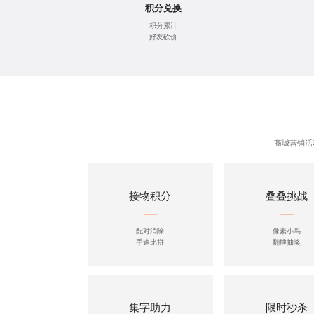
积分兑换
积分累计
好友砍价
商城营销活
接物积分
叠叠挑战
配对消除
像素小鸟
手速比拼
翻牌抽奖
集字助力
限时秒杀