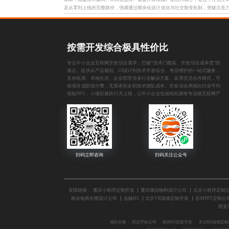
及从零到上线的完整路径，强调通过模块化设计、
优化与社交裂变机制，突破注意
自动化工具与数据驱动迭代提升开发效率与产品竞
现高转化与可量化的商业增长。
争力。
按需开发综合极具性价比
专注中小企业互联网开发综合需求，打破“技术门槛高、开发综合成本贵”的
痛点。提供从产品规划、UI设计到技术开发综合、售后维护的一站式服务，
支持电商、本地生活、企业管理等多行业解决方案。采用灵活合作模式，可
按项目或阶段付费，无需承担全职技术团队成本。开发综合周期比行业平均
缩短30%，小项目最快15天上线，让中小企业也能轻松拥有专业级互联网产
品。
友情链接：
重庆小程序定制开发
重庆微信物料设计公司
北京小程序定制
南京电商长图设计公司
金融H5
北京VR游戏定制开发
苏州PPT定制公
西安
地区合集：
武汉手绘公司
杭州H5页面开发
长沙H5游戏定制