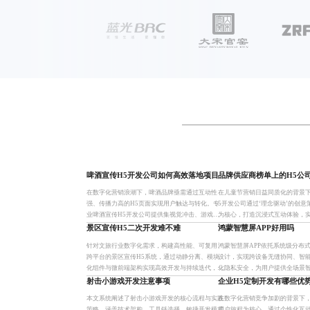
啤酒宣传H5开发公司如何高效落地项目
品牌供应商榜单上的H5公
在数字化营销浪潮下，啤酒品牌亟需通过互动性
在儿童节营销日益同质化的背景
强、传播力高的H5页面实现用户触达与转化。专
5开发公司通过‘理念驱动’的创
业啤酒宣传H5开发公司提供集视觉冲击、游戏化
为核心，打造沉浸式互动体验，
交互、社交裂变与数据追踪于一体的定制化解决方
情感连接。从童年回忆还原到亲
景区宣传H5二次开发难不难
鸿蒙智慧屏APP好用吗
案，助力品牌在新品发布、节
定制化内容创作，推动
针对文旅行业数字化需求，构建高性能、可复用、
鸿蒙智慧屏APP依托系统级分布
跨平台的景区宣传H5系统，通过动静分离、模块
设计，实现跨设备无缝协同、智
化组件与微前端架构实现高效开发与持续迭代，助
化隐私安全，为用户提供全场景
力景区品牌传播与用户转化。
感流转、应用接力与语音控制等
射击小游戏开发注意事项
企业H5定制开发有哪些优
庭娱乐与办公效率，构建
本文系统阐述了射击小游戏开发的核心流程与实践
在数字化营销竞争加剧的背景下，
策略，涵盖技术架构、工具链选择、敏捷开发模式
用户旅程为核心，通过个性化互