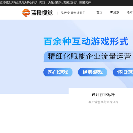
蓝橙视觉以商业原则为核心的设计理念，为品牌提供长期稳定的设计服务支持！
首页
H5游戏
绘本
品牌专属设计部门
设计行业标杆
客户满意度高达百分百