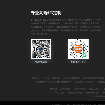
专业高端H5定制
专注H5定制开发，深耕行业多年，核心团队均有5年以上实战经验。主打全
终端响应式适配，拒绝模板化设计，从创意策划到技术落地全程量身定制。
融入吸睛动画与灵动交互，让H5兼具颜值与实用性，同时凭借高效项目管理
快速交付，搭配完善售后维护，助力品牌打造沉浸式营销场景，轻松提升用
户关注度与转化率。
友情链接：
武汉企业移动开发
托育运营系统源码
南昌微信动态图文设计
深圳课件设计公司
深圳产品画册设计
北京课件UI界面设计
郑州租赁S
地区合集：
汉中H5案例
小程序开发定制
网店店招设计
SEO优化推广
太原景区打卡系统
活动小程序定制
H
深圳H5开发
版权所有2014-2026 成都蓝橙互动科技有限公司
致力于