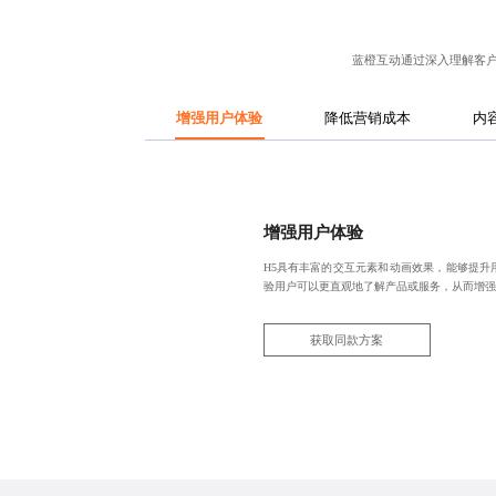
蓝橙互动通过深入理解客
增强用户体验
降低营销成本
内
增强用户体验
H5具有丰富的交互元素和动画效果，能够提升
验用户可以更直观地了解产品或服务，从而增强
获取同款方案