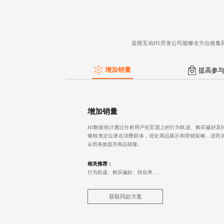
蓝橙互动
H5开发公司
能够全方位收集
增加销量
提高参
增加销量
H5数据统计通过分析用户在页面上的行为轨迹、购买偏好及
够精准定位潜在消费群体，优化商品展示和营销策略，进而
从而有效提升商品销量。
相关推荐：
行为轨迹、购买偏好、转化率.....
获取同款方案